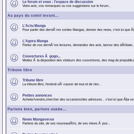
Le forum et vous : l'espace de discussion
Votre avis, vos remarques ou vos suggestions sur le forum...
Au pays du soleil levant...
L'Actu Manga
Pour parler des derniÃ¨res sorties Mangas, donner des news, c'est ici que Ã
L'Agora Manga
Parlez de vos derniÃ¨res lectures, demandez des avis, lancez des dÃ©bats..
Couvertures Ã gogo...
Mettez Ã la disposition des visiteurs des couvertures, des mag de prepublicat
Tribune libre
Tribune libre
La tribune libre, l'endroit oÃ¹ causer de tout et de rien...
Petites annonces
Acheter/vendre,chercher des occasions/des adresses... c'est ici que Ã§a se
Parlons bien, parlons ouebe...
News Mangaverse
Parlons du site, de ses nouveautÃ©s, de ses mises Ã jour...