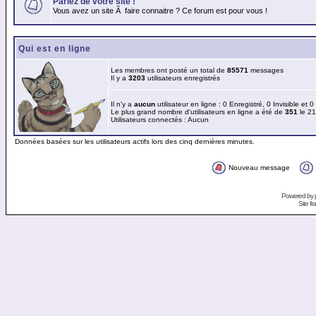
Parlez de votre site !
Vous avez un site Ã faire connaitre ? Ce forum est pour vous !
Qui est en ligne
Les membres ont posté un total de
85571
messages
Il y a
3203
utilisateurs enregistrés
Il n'y a
aucun
utilisateur en ligne : 0 Enregistré, 0 Invisible et 
Le plus grand nombre d'utilisateurs en ligne a été de
351
le 21
Utilisateurs connectés : Aucun
Données basées sur les utilisateurs actifs lors des cinq dernières minutes.
Nouveau message
Powered by
Site f