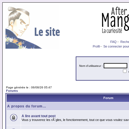
FAQ
-
Reche
Profil
-
Se connecter pour
Nom d'utilisateur :
M
Page générée le : 06/08/26 05:47
Forums
Forum
A propos du forum...
A lire avant tout post
Vous y trouverez les rÃ¨gles, le fonctionnement, tout ce que vous voulez sav