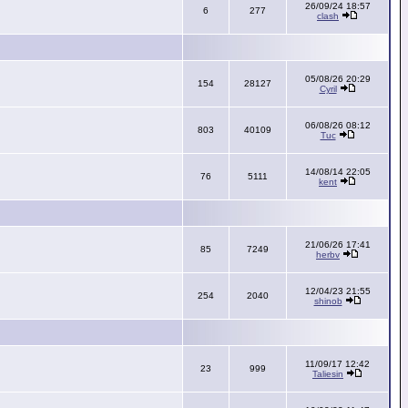
26/09/24 18:57
6
277
clash
05/08/26 20:29
154
28127
Cyril
06/08/26 08:12
803
40109
Tuc
14/08/14 22:05
76
5111
kent
21/06/26 17:41
85
7249
herbv
12/04/23 21:55
254
2040
shinob
11/09/17 12:42
23
999
Taliesin