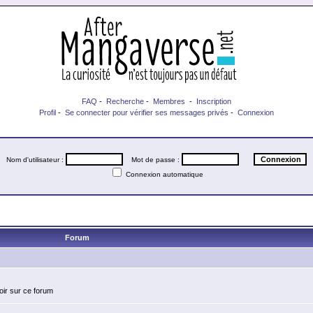
FAQ
-
Recherche
-
Membres
-
Inscription
Profil
-
Se connecter pour vérifier ses messages privés
-
Connexion
Nom d'utilisateur :
Mot de passe :
Connexion automatique
Forum
oir sur ce forum