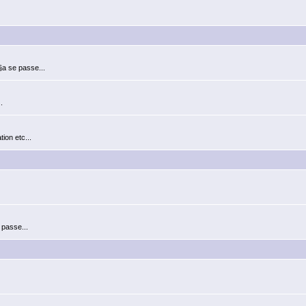
§a se passe...
.
ion etc...
 passe...