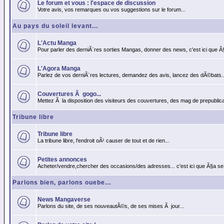
Le forum et vous : l'espace de discussion
Votre avis, vos remarques ou vos suggestions sur le forum...
Au pays du soleil levant...
L'Actu Manga
Pour parler des derniÃ¨res sorties Mangas, donner des news, c'est ici que Ã
L'Agora Manga
Parlez de vos derniÃ¨res lectures, demandez des avis, lancez des dÃ©bats..
Couvertures Ã gogo...
Mettez Ã la disposition des visiteurs des couvertures, des mag de prepublicat
Tribune libre
Tribune libre
La tribune libre, l'endroit oÃ¹ causer de tout et de rien...
Petites annonces
Acheter/vendre,chercher des occasions/des adresses... c'est ici que Ã§a se
Parlons bien, parlons ouebe...
News Mangaverse
Parlons du site, de ses nouveautÃ©s, de ses mises Ã jour...