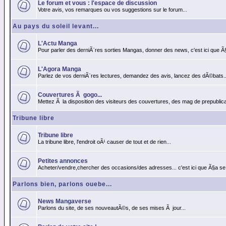
Le forum et vous : l'espace de discussion
Votre avis, vos remarques ou vos suggestions sur le forum...
Au pays du soleil levant...
L'Actu Manga
Pour parler des derniÃ¨res sorties Mangas, donner des news, c'est ici que Ã
L'Agora Manga
Parlez de vos derniÃ¨res lectures, demandez des avis, lancez des dÃ©bats..
Couvertures Ã gogo...
Mettez Ã la disposition des visiteurs des couvertures, des mag de prepublicat
Tribune libre
Tribune libre
La tribune libre, l'endroit oÃ¹ causer de tout et de rien...
Petites annonces
Acheter/vendre,chercher des occasions/des adresses... c'est ici que Ã§a se
Parlons bien, parlons ouebe...
News Mangaverse
Parlons du site, de ses nouveautÃ©s, de ses mises Ã jour...