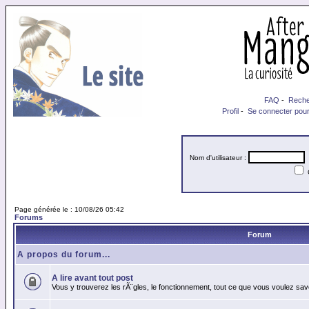
FAQ
-
Reche
Profil
-
Se connecter pour
Nom d'utilisateur :
M
Page générée le : 10/08/26 05:42
Forums
Forum
A propos du forum...
A lire avant tout post
Vous y trouverez les rÃ¨gles, le fonctionnement, tout ce que vous voulez sav