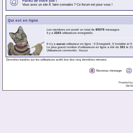
Parlez de votre site !
Vous avez un site Ã faire connaitre ? Ce forum est pour vous !
Qui est en ligne
Les membres ont posté un total de
85579
messages
Il y a
3203
utilisateurs enregistrés
Il n'y a
aucun
utilisateur en ligne : 0 Enregistré, 0 Invisible et 
Le plus grand nombre d'utilisateurs en ligne a été de
351
le 21
Utilisateurs connectés : Aucun
Données basées sur les utilisateurs actifs lors des cinq dernières minutes.
Nouveau message
Powered by
Site f