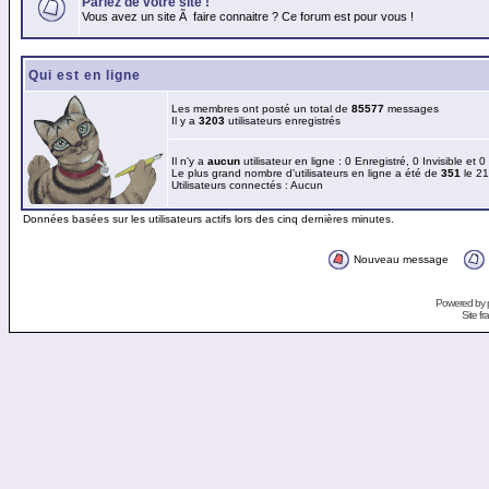
Parlez de votre site !
Vous avez un site Ã faire connaitre ? Ce forum est pour vous !
Qui est en ligne
Les membres ont posté un total de
85577
messages
Il y a
3203
utilisateurs enregistrés
Il n'y a
aucun
utilisateur en ligne : 0 Enregistré, 0 Invisible et 
Le plus grand nombre d'utilisateurs en ligne a été de
351
le 21
Utilisateurs connectés : Aucun
Données basées sur les utilisateurs actifs lors des cinq dernières minutes.
Nouveau message
Powered by
Site f