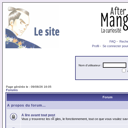
FAQ
-
Reche
Profil
-
Se connecter pour
Nom d'utilisateur :
M
Page générée le : 09/08/26 16:05
Forums
Forum
A propos du forum...
A lire avant tout post
Vous y trouverez les rÃ¨gles, le fonctionnement, tout ce que vous voulez sav