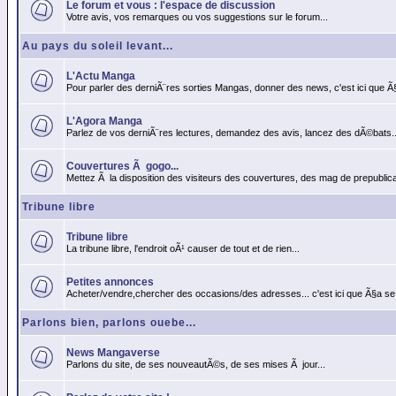
Le forum et vous : l'espace de discussion
Votre avis, vos remarques ou vos suggestions sur le forum...
Au pays du soleil levant...
L'Actu Manga
Pour parler des derniÃ¨res sorties Mangas, donner des news, c'est ici que Ã
L'Agora Manga
Parlez de vos derniÃ¨res lectures, demandez des avis, lancez des dÃ©bats..
Couvertures Ã gogo...
Mettez Ã la disposition des visiteurs des couvertures, des mag de prepublicat
Tribune libre
Tribune libre
La tribune libre, l'endroit oÃ¹ causer de tout et de rien...
Petites annonces
Acheter/vendre,chercher des occasions/des adresses... c'est ici que Ã§a se
Parlons bien, parlons ouebe...
News Mangaverse
Parlons du site, de ses nouveautÃ©s, de ses mises Ã jour...