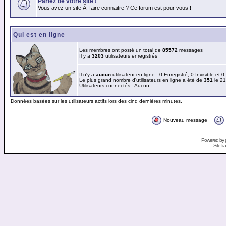
Parlez de votre site !
Vous avez un site Ã faire connaitre ? Ce forum est pour vous !
Qui est en ligne
Les membres ont posté un total de
85572
messages
Il y a
3203
utilisateurs enregistrés
Il n'y a
aucun
utilisateur en ligne : 0 Enregistré, 0 Invisible et 
Le plus grand nombre d'utilisateurs en ligne a été de
351
le 21
Utilisateurs connectés : Aucun
Données basées sur les utilisateurs actifs lors des cinq dernières minutes.
Nouveau message
Powered by
Site f