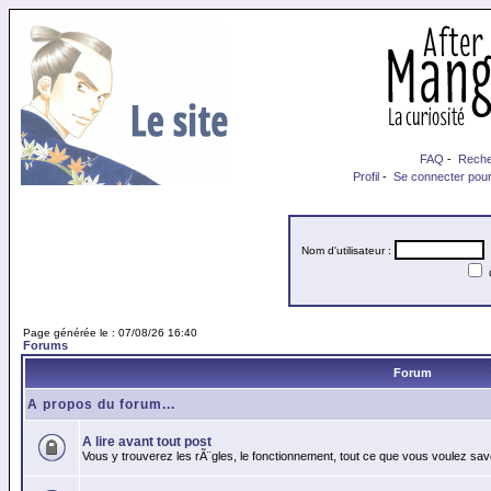
FAQ
-
Reche
Profil
-
Se connecter pour
Nom d'utilisateur :
M
Page générée le : 07/08/26 16:40
Forums
Forum
A propos du forum...
A lire avant tout post
Vous y trouverez les rÃ¨gles, le fonctionnement, tout ce que vous voulez sav