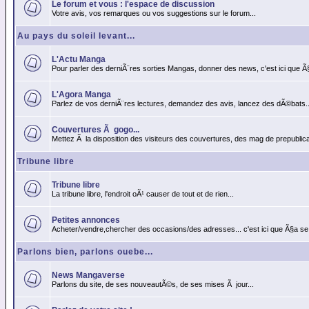
Le forum et vous : l'espace de discussion
Votre avis, vos remarques ou vos suggestions sur le forum...
Au pays du soleil levant...
L'Actu Manga
Pour parler des derniÃ¨res sorties Mangas, donner des news, c'est ici que Ã
L'Agora Manga
Parlez de vos derniÃ¨res lectures, demandez des avis, lancez des dÃ©bats..
Couvertures Ã gogo...
Mettez Ã la disposition des visiteurs des couvertures, des mag de prepublicat
Tribune libre
Tribune libre
La tribune libre, l'endroit oÃ¹ causer de tout et de rien...
Petites annonces
Acheter/vendre,chercher des occasions/des adresses... c'est ici que Ã§a se
Parlons bien, parlons ouebe...
News Mangaverse
Parlons du site, de ses nouveautÃ©s, de ses mises Ã jour...