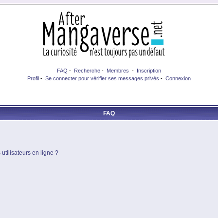
FAQ
-
Recherche
-
Membres
-
Inscription
Profil
-
Se connecter pour vérifier ses messages privés
-
Connexion
FAQ
utilisateurs en ligne ?