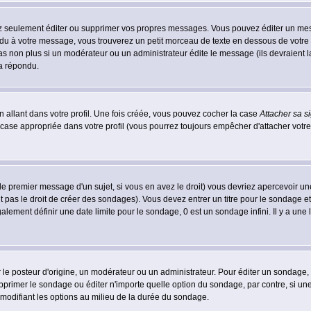
 seulement éditer ou supprimer vos propres messages. Vous pouvez éditer un messa
 à votre message, vous trouverez un petit morceau de texte en dessous de votre me
 pas non plus si un modérateur ou un administrateur édite le message (ils devraient l
 a répondu.
 allant dans votre profil. Une fois créée, vous pouvez cocher la case
Attacher sa s
case appropriée dans votre profil (vous pourrez toujours empêcher d'attacher votre
le premier message d'un sujet, si vous en avez le droit) vous devriez apercevoir un
 pas le droit de créer des sondages). Vous devez entrer un titre pour le sondage e
lement définir une date limite pour le sondage, 0 est un sondage infini. Il y a une l
osteur d'origine, un modérateur ou un administrateur. Pour éditer un sondage, cli
primer le sondage ou éditer n'importe quelle option du sondage, par contre, si un
 modifiant les options au milieu de la durée du sondage.