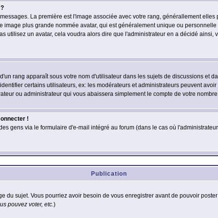
 ?
des messages. La première est l'image associée avec votre rang, générallement elle
 une image plus grande nommée avatar, qui est généralement unique ou personnelle à c
as utilisez un avatar, cela voudra alors dire que l'administrateur en a décidé ains
d'un rang apparaît sous votre nom d'utilisateur dans les sujets de discussions et dans
tifier certains utilisateurs, ex: les modérateurs et administrateurs peuvent avoir u
rateur ou administrateur qui vous abaissera simplement le compte de votre nombre
connecter !
 gens via le formulaire d'e-mail intégré au forum (dans le cas où l'administrateur aur
Publication
age du sujet. Vous pourriez avoir besoin de vous enregistrer avant de pouvoir poster
s pouvez voter, etc.
)