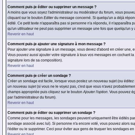
Comment puis-je éditer ou supprimer un message ?
A moins que vous soyez l'administrateur ou modérateur du forum, vous pouvez
cliquant sur le bouton
Editer
du message concerné. Si quelqu'un a déjà répondu
édité. Ce petit texte n'apparaîtra pas si personne n'a répondu, il n'apparaîtra
qu'un utilisateur ne peut pas supprimer un message une fois que quelqu'un y
Revenir en haut
Comment puis-je ajouter une signature à mon message ?
Pour ajouter une signature à un message, vous devez d'abord en créer une, en
Vous pouvez aussi ajouter votre signature à tous vos messages en cochant la 
signature lors de sa composition).
Revenir en haut
Comment puis-je créer un sondage ?
Créer un sondage est facile, lorsque vous postez un nouveau sujet (ou éditez 
un nouveau sujet
(si vous ne le voyez pas, c'est que vous n'avez probablement
champs appropriée puis cliquez sur le bouton
Ajouter l'option
. Vous pouvez éga
par l'administrateur du forum).
Revenir en haut
Comment puis-je éditer ou supprimer un sondage ?
Comme pour les messages, les sondages peuvent uniquement être édités par le p
sondage associé avec lui). Si personne n'a encore voté, vous pouvez alors sup
l'éditer ou le supprimer. Ceci pour éviter aux gens de truquer les sondages en
Revenir en haut