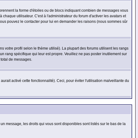
s prennent la forme d'étoiles ou de blocs indiquant combien de messages vous
haque utilisateur. C'est à l'administrateur du forum d'activer les avatars et
i, vous pouvez le contacter pour lui en demander les raisons (nous sommes sûr
 votre profil selon le thème utilisé). La plupart des forums utilisent les rangs
n rang spécifique qui leur est propre. Veuillez ne pas poster inutilement sur
 total de messages.
ait activé cette fonctionnalité). Ceci, pour éviter l'utilisation malveillante du
 un message, les droits qui vous sont disponibles sont listés sur le bas de la