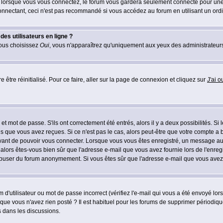
lorsque vous vous connectez, le forum vous gardera seulement connecté pour une pé
nectant, ceci n'est pas recommandé si vous accédez au forum en utilisant un ordinat
es utilisateurs en ligne ?
vous choisissez
Oui
, vous n'apparaîtrez qu'uniquement aux yeux des administrateur
 être réinitialisé. Pour ce faire, aller sur la page de connexion et cliquez sur
J'ai 
t mot de passe. S'ils ont correctement été entrés, alors il y a deux possibilités. Si
s que vous avez reçues. Si ce n'est pas le cas, alors peut-être que votre compte a 
avant de pouvoir vous connecter. Lorsque vous vous êtes enregistré, un message aur
u, alors êtes-vous bien sûr que l'adresse e-mail que vous avez fournie lors de l'enreg
s abuser du forum anonymement. Si vous êtes sûr que l'adresse e-mail que vous avez f
d'utilisateur ou mot de passe incorrect (vérifiez l'e-mail qui vous a été envoyé lo
que vous n'avez rien posté ? Il est habituel pour les forums de supprimer périodique
 dans les discussions.