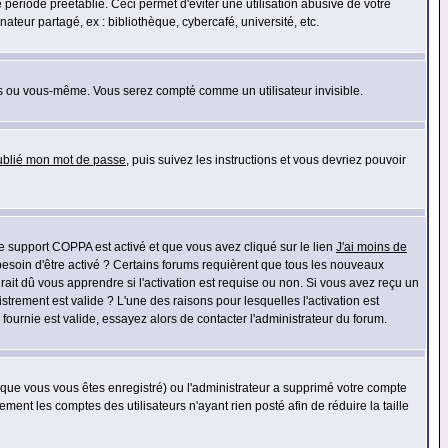
riode préétablie. Ceci permet d'éviter une utilisation abusive de votre
eur partagé, ex : bibliothèque, cybercafé, université, etc.
s ou vous-même. Vous serez compté comme un utilisateur invisible.
oublié mon mot de passe
, puis suivez les instructions et vous devriez pouvoir
 le support COPPA est activé et que vous avez cliqué sur le lien
J'ai moins de
besoin d'être activé ? Certains forums requièrent que tous les nouveaux
ait dû vous apprendre si l'activation est requise ou non. Si vous avez reçu un
istrement est valide ? L'une des raisons pour lesquelles l'activation est
ournie est valide, essayez alors de contacter l'administrateur du forum.
rsque vous vous êtes enregistré) ou l'administrateur a supprimé votre compte
ment les comptes des utilisateurs n'ayant rien posté afin de réduire la taille