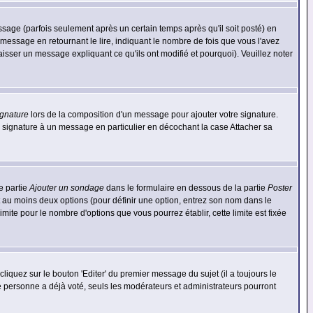
ge (parfois seulement après un certain temps après qu'il soit posté) en
ssage en retournant le lire, indiquant le nombre de fois que vous l'avez
aisser un message expliquant ce qu'ils ont modifié et pourquoi). Veuillez noter
ignature
lors de la composition d'un message pour ajouter votre signature.
 signature à un message en particulier en décochant la case Attacher sa
e partie
Ajouter un sondage
dans le formulaire en dessous de la partie
Poster
t au moins deux options (pour définir une option, entrez son nom dans le
imite pour le nombre d'options que vous pourrez établir, cette limite est fixée
quez sur le bouton 'Editer' du premier message du sujet (il a toujours le
e personne a déjà voté, seuls les modérateurs et administrateurs pourront