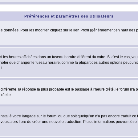
Préférences et paramètres des Utilisateurs
e données. Pour les modifier, cliquez sur le lien
Profil
(généralement en haut des pa
 les heures affichées dans un fuseau horaire différent du votre. Si c'est le cas, vo
 noter que changer le fuseau horaire, comme la plupart des autres options peut uniq
 !
 différente, la réponse la plus probable est le passage à l'heure d'été. le forum n'a
 réelle.
 installé votre langage sur le forum, ou que soit quelqu'un n'a pas encore traduit c
z-vous alors libre de créer une nouvelle traduction. Plus d'informations peuvent être