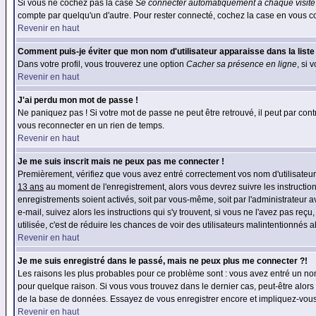
Si vous ne cochez pas la case
Se connecter automatiquement à chaque visite
compte par quelqu'un d'autre. Pour rester connecté, cochez la case en vous con
Revenir en haut
Comment puis-je éviter que mon nom d'utilisateur apparaisse dans la liste d
Dans votre profil, vous trouverez une option
Cacher sa présence en ligne
, si 
Revenir en haut
J'ai perdu mon mot de passe !
Ne paniquez pas ! Si votre mot de passe ne peut être retrouvé, il peut par contre
vous reconnecter en un rien de temps.
Revenir en haut
Je me suis inscrit mais ne peux pas me connecter !
Premièrement, vérifiez que vous avez entré correctement vos nom d'utilisateur e
13 ans
au moment de l'enregistrement, alors vous devrez suivre les instruction
enregistrements soient activés, soit par vous-même, soit par l'administrateur 
e-mail, suivez alors les instructions qui s'y trouvent, si vous ne l'avez pas reç
utilisée, c'est de réduire les chances de voir des utilisateurs malintentionné
Revenir en haut
Je me suis enregistré dans le passé, mais ne peux plus me connecter ?!
Les raisons les plus probables pour ce problème sont : vous avez entré un nom 
pour quelque raison. Si vous vous trouvez dans le dernier cas, peut-être alors 
de la base de données. Essayez de vous enregistrer encore et impliquez-vous
Revenir en haut