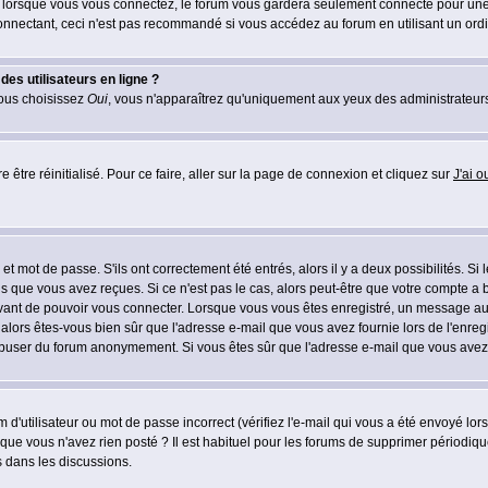
lorsque vous vous connectez, le forum vous gardera seulement connecté pour une pé
nectant, ceci n'est pas recommandé si vous accédez au forum en utilisant un ordinat
es utilisateurs en ligne ?
vous choisissez
Oui
, vous n'apparaîtrez qu'uniquement aux yeux des administrateur
 être réinitialisé. Pour ce faire, aller sur la page de connexion et cliquez sur
J'ai 
t mot de passe. S'ils ont correctement été entrés, alors il y a deux possibilités. Si
s que vous avez reçues. Si ce n'est pas le cas, alors peut-être que votre compte a 
avant de pouvoir vous connecter. Lorsque vous vous êtes enregistré, un message aur
u, alors êtes-vous bien sûr que l'adresse e-mail que vous avez fournie lors de l'enreg
s abuser du forum anonymement. Si vous êtes sûr que l'adresse e-mail que vous avez f
d'utilisateur ou mot de passe incorrect (vérifiez l'e-mail qui vous a été envoyé lo
que vous n'avez rien posté ? Il est habituel pour les forums de supprimer périodique
 dans les discussions.