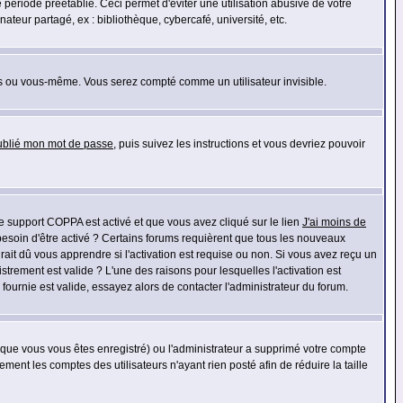
riode préétablie. Ceci permet d'éviter une utilisation abusive de votre
eur partagé, ex : bibliothèque, cybercafé, université, etc.
s ou vous-même. Vous serez compté comme un utilisateur invisible.
oublié mon mot de passe
, puis suivez les instructions et vous devriez pouvoir
 le support COPPA est activé et que vous avez cliqué sur le lien
J'ai moins de
besoin d'être activé ? Certains forums requièrent que tous les nouveaux
ait dû vous apprendre si l'activation est requise ou non. Si vous avez reçu un
istrement est valide ? L'une des raisons pour lesquelles l'activation est
ournie est valide, essayez alors de contacter l'administrateur du forum.
rsque vous vous êtes enregistré) ou l'administrateur a supprimé votre compte
ment les comptes des utilisateurs n'ayant rien posté afin de réduire la taille