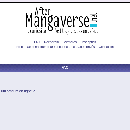
FAQ
-
Recherche
-
Membres
-
Inscription
Profil
-
Se connecter pour vérifier ses messages privés
-
Connexion
FAQ
utilisateurs en ligne ?