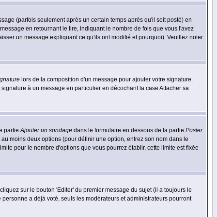
ge (parfois seulement après un certain temps après qu'il soit posté) en
ssage en retournant le lire, indiquant le nombre de fois que vous l'avez
aisser un message expliquant ce qu'ils ont modifié et pourquoi). Veuillez noter
ignature
lors de la composition d'un message pour ajouter votre signature.
 signature à un message en particulier en décochant la case Attacher sa
e partie
Ajouter un sondage
dans le formulaire en dessous de la partie
Poster
t au moins deux options (pour définir une option, entrez son nom dans le
imite pour le nombre d'options que vous pourrez établir, cette limite est fixée
quez sur le bouton 'Editer' du premier message du sujet (il a toujours le
e personne a déjà voté, seuls les modérateurs et administrateurs pourront