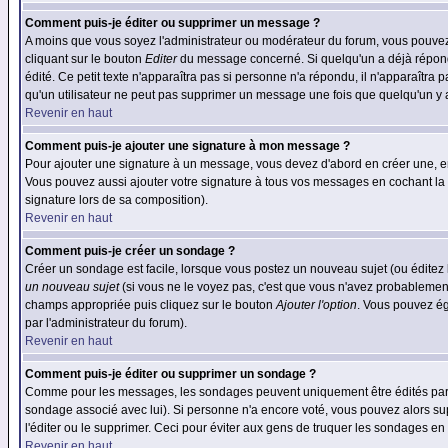
Comment puis-je éditer ou supprimer un message ?
A moins que vous soyez l'administrateur ou modérateur du forum, vous pouvez
cliquant sur le bouton
Editer
du message concerné. Si quelqu'un a déjà répondu
édité. Ce petit texte n'apparaîtra pas si personne n'a répondu, il n'apparaîtra
qu'un utilisateur ne peut pas supprimer un message une fois que quelqu'un y
Revenir en haut
Comment puis-je ajouter une signature à mon message ?
Pour ajouter une signature à un message, vous devez d'abord en créer une, en
Vous pouvez aussi ajouter votre signature à tous vos messages en cochant la 
signature lors de sa composition).
Revenir en haut
Comment puis-je créer un sondage ?
Créer un sondage est facile, lorsque vous postez un nouveau sujet (ou éditez 
un nouveau sujet
(si vous ne le voyez pas, c'est que vous n'avez probablement
champs appropriée puis cliquez sur le bouton
Ajouter l'option
. Vous pouvez éga
par l'administrateur du forum).
Revenir en haut
Comment puis-je éditer ou supprimer un sondage ?
Comme pour les messages, les sondages peuvent uniquement être édités par le p
sondage associé avec lui). Si personne n'a encore voté, vous pouvez alors sup
l'éditer ou le supprimer. Ceci pour éviter aux gens de truquer les sondages en
Revenir en haut