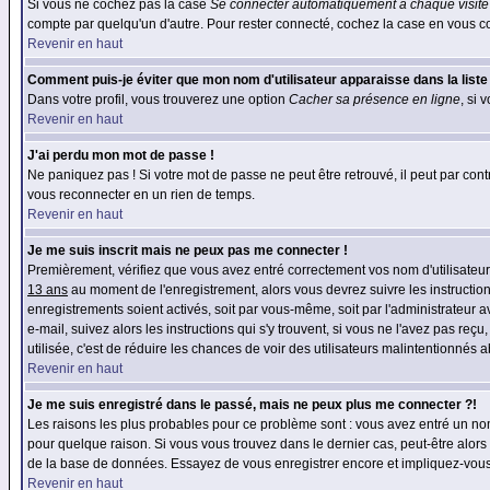
Si vous ne cochez pas la case
Se connecter automatiquement à chaque visite
compte par quelqu'un d'autre. Pour rester connecté, cochez la case en vous con
Revenir en haut
Comment puis-je éviter que mon nom d'utilisateur apparaisse dans la liste d
Dans votre profil, vous trouverez une option
Cacher sa présence en ligne
, si 
Revenir en haut
J'ai perdu mon mot de passe !
Ne paniquez pas ! Si votre mot de passe ne peut être retrouvé, il peut par contre
vous reconnecter en un rien de temps.
Revenir en haut
Je me suis inscrit mais ne peux pas me connecter !
Premièrement, vérifiez que vous avez entré correctement vos nom d'utilisateur e
13 ans
au moment de l'enregistrement, alors vous devrez suivre les instruction
enregistrements soient activés, soit par vous-même, soit par l'administrateur 
e-mail, suivez alors les instructions qui s'y trouvent, si vous ne l'avez pas reç
utilisée, c'est de réduire les chances de voir des utilisateurs malintentionné
Revenir en haut
Je me suis enregistré dans le passé, mais ne peux plus me connecter ?!
Les raisons les plus probables pour ce problème sont : vous avez entré un nom 
pour quelque raison. Si vous vous trouvez dans le dernier cas, peut-être alors 
de la base de données. Essayez de vous enregistrer encore et impliquez-vous
Revenir en haut