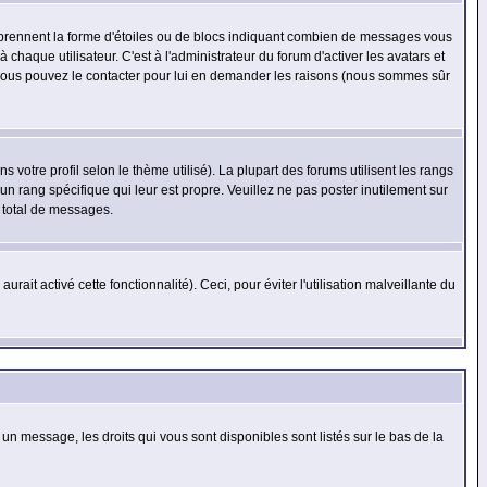
s prennent la forme d'étoiles ou de blocs indiquant combien de messages vous
haque utilisateur. C'est à l'administrateur du forum d'activer les avatars et
i, vous pouvez le contacter pour lui en demander les raisons (nous sommes sûr
 votre profil selon le thème utilisé). La plupart des forums utilisent les rangs
n rang spécifique qui leur est propre. Veuillez ne pas poster inutilement sur
 total de messages.
ait activé cette fonctionnalité). Ceci, pour éviter l'utilisation malveillante du
 un message, les droits qui vous sont disponibles sont listés sur le bas de la