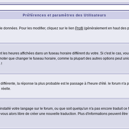
Préférences et paramètres des Utilisateurs
e données. Pour les modifier, cliquez sur le lien
Profil
(généralement en haut des pa
 les heures affichées dans un fuseau horaire différent du votre. Si c'est le cas, vo
 noter que changer le fuseau horaire, comme la plupart des autres options peut uniq
 !
 différente, la réponse la plus probable est le passage à l'heure d'été. le forum n'a
 réelle.
 installé votre langage sur le forum, ou que soit quelqu'un n'a pas encore traduit c
z-vous alors libre de créer une nouvelle traduction. Plus d'informations peuvent être