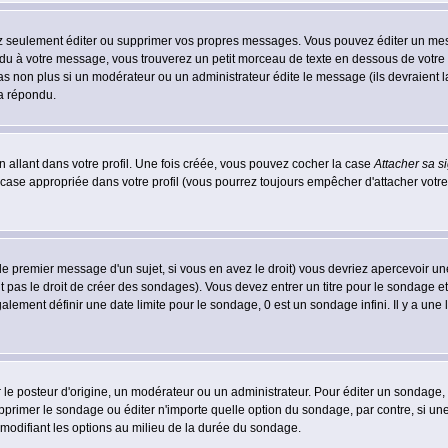
 seulement éditer ou supprimer vos propres messages. Vous pouvez éditer un messa
 à votre message, vous trouverez un petit morceau de texte en dessous de votre me
 pas non plus si un modérateur ou un administrateur édite le message (ils devraient l
 a répondu.
 allant dans votre profil. Une fois créée, vous pouvez cocher la case
Attacher sa s
case appropriée dans votre profil (vous pourrez toujours empêcher d'attacher votre
le premier message d'un sujet, si vous en avez le droit) vous devriez apercevoir un
 pas le droit de créer des sondages). Vous devez entrer un titre pour le sondage e
lement définir une date limite pour le sondage, 0 est un sondage infini. Il y a une l
osteur d'origine, un modérateur ou un administrateur. Pour éditer un sondage, cli
primer le sondage ou éditer n'importe quelle option du sondage, par contre, si un
 modifiant les options au milieu de la durée du sondage.