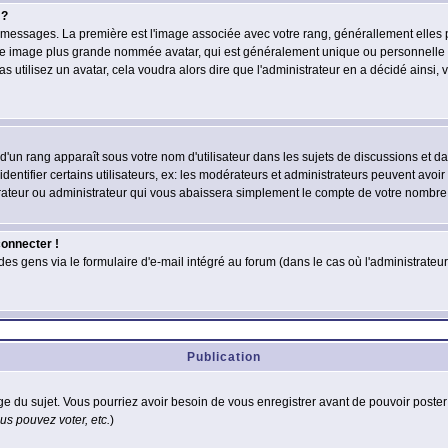
 ?
des messages. La première est l'image associée avec votre rang, générallement elle
 une image plus grande nommée avatar, qui est généralement unique ou personnelle à c
as utilisez un avatar, cela voudra alors dire que l'administrateur en a décidé ains
d'un rang apparaît sous votre nom d'utilisateur dans les sujets de discussions et dans
tifier certains utilisateurs, ex: les modérateurs et administrateurs peuvent avoir u
rateur ou administrateur qui vous abaissera simplement le compte de votre nombre
connecter !
 gens via le formulaire d'e-mail intégré au forum (dans le cas où l'administrateur aur
Publication
age du sujet. Vous pourriez avoir besoin de vous enregistrer avant de pouvoir poster
s pouvez voter, etc.
)