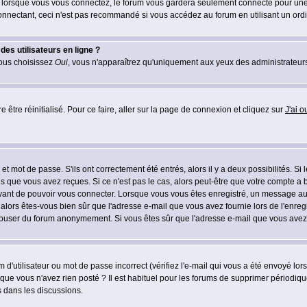
lorsque vous vous connectez, le forum vous gardera seulement connecté pour une pé
nectant, ceci n'est pas recommandé si vous accédez au forum en utilisant un ordinat
es utilisateurs en ligne ?
vous choisissez
Oui
, vous n'apparaîtrez qu'uniquement aux yeux des administrateur
 être réinitialisé. Pour ce faire, aller sur la page de connexion et cliquez sur
J'ai 
t mot de passe. S'ils ont correctement été entrés, alors il y a deux possibilités. Si
s que vous avez reçues. Si ce n'est pas le cas, alors peut-être que votre compte a 
avant de pouvoir vous connecter. Lorsque vous vous êtes enregistré, un message aur
u, alors êtes-vous bien sûr que l'adresse e-mail que vous avez fournie lors de l'enreg
s abuser du forum anonymement. Si vous êtes sûr que l'adresse e-mail que vous avez f
d'utilisateur ou mot de passe incorrect (vérifiez l'e-mail qui vous a été envoyé lo
que vous n'avez rien posté ? Il est habituel pour les forums de supprimer périodique
 dans les discussions.