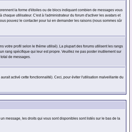
s prennent la forme d'étoiles ou de blocs indiquant combien de messages vous
haque utilisateur. C'est à l'administrateur du forum d'activer les avatars et
i, vous pouvez le contacter pour lui en demander les raisons (nous sommes sûr
 votre profil selon le thème utilisé). La plupart des forums utilisent les rangs
n rang spécifique qui leur est propre. Veuillez ne pas poster inutilement sur
 total de messages.
ait activé cette fonctionnalité). Ceci, pour éviter l'utilisation malveillante du
 un message, les droits qui vous sont disponibles sont listés sur le bas de la