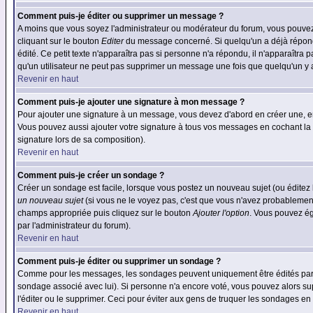
Comment puis-je éditer ou supprimer un message ?
A moins que vous soyez l'administrateur ou modérateur du forum, vous pouvez
cliquant sur le bouton
Editer
du message concerné. Si quelqu'un a déjà répondu
édité. Ce petit texte n'apparaîtra pas si personne n'a répondu, il n'apparaîtra
qu'un utilisateur ne peut pas supprimer un message une fois que quelqu'un y
Revenir en haut
Comment puis-je ajouter une signature à mon message ?
Pour ajouter une signature à un message, vous devez d'abord en créer une, en
Vous pouvez aussi ajouter votre signature à tous vos messages en cochant la 
signature lors de sa composition).
Revenir en haut
Comment puis-je créer un sondage ?
Créer un sondage est facile, lorsque vous postez un nouveau sujet (ou éditez 
un nouveau sujet
(si vous ne le voyez pas, c'est que vous n'avez probablement
champs appropriée puis cliquez sur le bouton
Ajouter l'option
. Vous pouvez éga
par l'administrateur du forum).
Revenir en haut
Comment puis-je éditer ou supprimer un sondage ?
Comme pour les messages, les sondages peuvent uniquement être édités par le p
sondage associé avec lui). Si personne n'a encore voté, vous pouvez alors sup
l'éditer ou le supprimer. Ceci pour éviter aux gens de truquer les sondages en
Revenir en haut