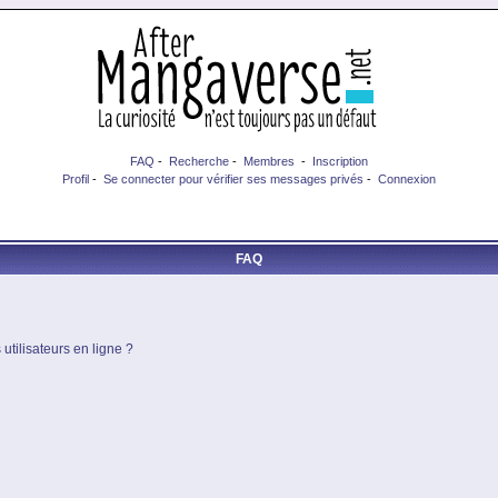
FAQ
-
Recherche
-
Membres
-
Inscription
Profil
-
Se connecter pour vérifier ses messages privés
-
Connexion
FAQ
utilisateurs en ligne ?