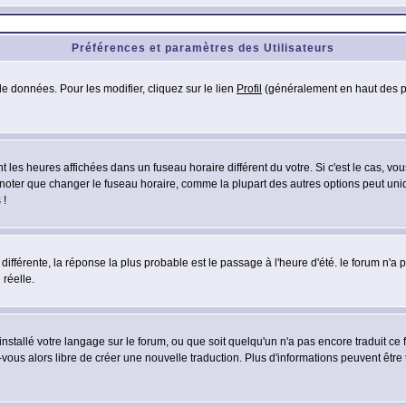
Préférences et paramètres des Utilisateurs
e données. Pour les modifier, cliquez sur le lien
Profil
(généralement en haut des pa
 les heures affichées dans un fuseau horaire différent du votre. Si c'est le cas, vo
 noter que changer le fuseau horaire, comme la plupart des autres options peut uniq
 !
 différente, la réponse la plus probable est le passage à l'heure d'été. le forum n'a
 réelle.
 installé votre langage sur le forum, ou que soit quelqu'un n'a pas encore traduit c
z-vous alors libre de créer une nouvelle traduction. Plus d'informations peuvent être