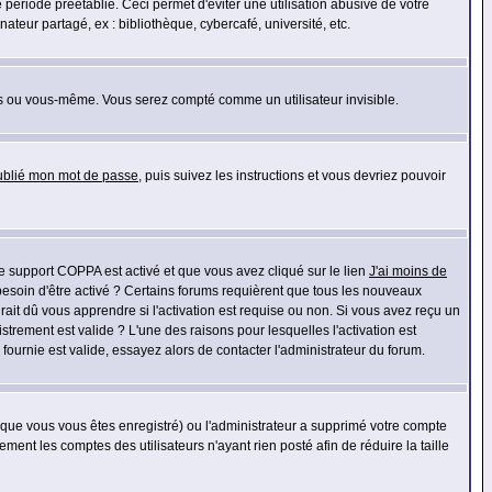
riode préétablie. Ceci permet d'éviter une utilisation abusive de votre
eur partagé, ex : bibliothèque, cybercafé, université, etc.
s ou vous-même. Vous serez compté comme un utilisateur invisible.
oublié mon mot de passe
, puis suivez les instructions et vous devriez pouvoir
 le support COPPA est activé et que vous avez cliqué sur le lien
J'ai moins de
besoin d'être activé ? Certains forums requièrent que tous les nouveaux
ait dû vous apprendre si l'activation est requise ou non. Si vous avez reçu un
istrement est valide ? L'une des raisons pour lesquelles l'activation est
ournie est valide, essayez alors de contacter l'administrateur du forum.
rsque vous vous êtes enregistré) ou l'administrateur a supprimé votre compte
ment les comptes des utilisateurs n'ayant rien posté afin de réduire la taille