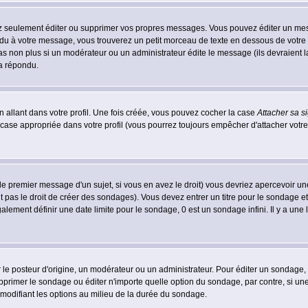
 seulement éditer ou supprimer vos propres messages. Vous pouvez éditer un messa
 à votre message, vous trouverez un petit morceau de texte en dessous de votre me
 pas non plus si un modérateur ou un administrateur édite le message (ils devraient l
 a répondu.
 allant dans votre profil. Une fois créée, vous pouvez cocher la case
Attacher sa s
case appropriée dans votre profil (vous pourrez toujours empêcher d'attacher votre
le premier message d'un sujet, si vous en avez le droit) vous devriez apercevoir un
 pas le droit de créer des sondages). Vous devez entrer un titre pour le sondage e
lement définir une date limite pour le sondage, 0 est un sondage infini. Il y a une l
osteur d'origine, un modérateur ou un administrateur. Pour éditer un sondage, cli
primer le sondage ou éditer n'importe quelle option du sondage, par contre, si un
 modifiant les options au milieu de la durée du sondage.