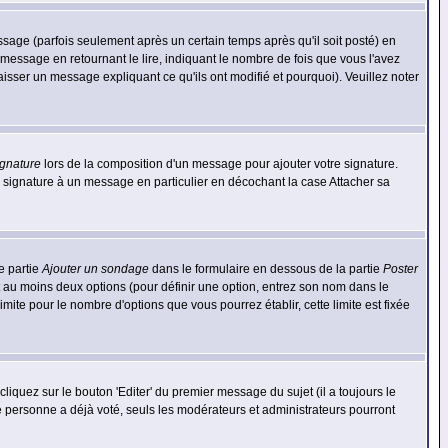
ge (parfois seulement après un certain temps après qu'il soit posté) en
ssage en retournant le lire, indiquant le nombre de fois que vous l'avez
aisser un message expliquant ce qu'ils ont modifié et pourquoi). Veuillez noter
ignature
lors de la composition d'un message pour ajouter votre signature.
 signature à un message en particulier en décochant la case Attacher sa
e partie
Ajouter un sondage
dans le formulaire en dessous de la partie
Poster
t au moins deux options (pour définir une option, entrez son nom dans le
imite pour le nombre d'options que vous pourrez établir, cette limite est fixée
quez sur le bouton 'Editer' du premier message du sujet (il a toujours le
e personne a déjà voté, seuls les modérateurs et administrateurs pourront