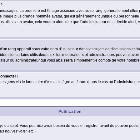
 ?
des messages. La première est l'image associée avec votre rang, générallement elle
 une image plus grande nommée avatar, qui est généralement unique ou personnelle à c
as utilisez un avatar, cela voudra alors dire que l'administrateur en a décidé ains
d'un rang apparaît sous votre nom d'utilisateur dans les sujets de discussions et dans
tifier certains utilisateurs, ex: les modérateurs et administrateurs peuvent avoir u
rateur ou administrateur qui vous abaissera simplement le compte de votre nombre
connecter !
 gens via le formulaire d'e-mail intégré au forum (dans le cas où l'administrateur aur
Publication
age du sujet. Vous pourriez avoir besoin de vous enregistrer avant de pouvoir poster
s pouvez voter, etc.
)