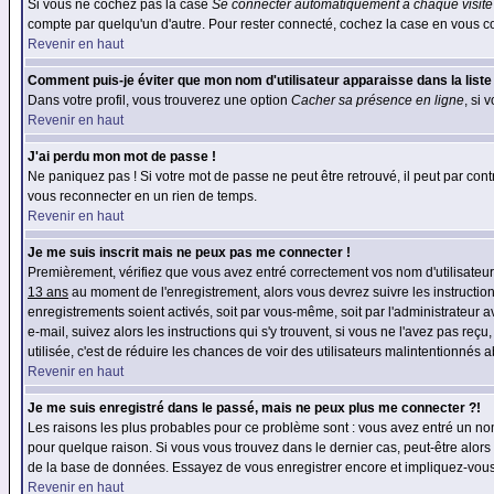
Si vous ne cochez pas la case
Se connecter automatiquement à chaque visite
compte par quelqu'un d'autre. Pour rester connecté, cochez la case en vous con
Revenir en haut
Comment puis-je éviter que mon nom d'utilisateur apparaisse dans la liste d
Dans votre profil, vous trouverez une option
Cacher sa présence en ligne
, si 
Revenir en haut
J'ai perdu mon mot de passe !
Ne paniquez pas ! Si votre mot de passe ne peut être retrouvé, il peut par contre
vous reconnecter en un rien de temps.
Revenir en haut
Je me suis inscrit mais ne peux pas me connecter !
Premièrement, vérifiez que vous avez entré correctement vos nom d'utilisateur e
13 ans
au moment de l'enregistrement, alors vous devrez suivre les instruction
enregistrements soient activés, soit par vous-même, soit par l'administrateur 
e-mail, suivez alors les instructions qui s'y trouvent, si vous ne l'avez pas reç
utilisée, c'est de réduire les chances de voir des utilisateurs malintentionné
Revenir en haut
Je me suis enregistré dans le passé, mais ne peux plus me connecter ?!
Les raisons les plus probables pour ce problème sont : vous avez entré un nom 
pour quelque raison. Si vous vous trouvez dans le dernier cas, peut-être alors 
de la base de données. Essayez de vous enregistrer encore et impliquez-vous
Revenir en haut