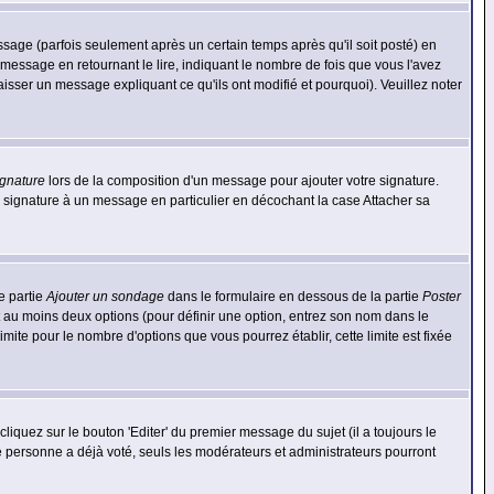
ge (parfois seulement après un certain temps après qu'il soit posté) en
ssage en retournant le lire, indiquant le nombre de fois que vous l'avez
aisser un message expliquant ce qu'ils ont modifié et pourquoi). Veuillez noter
ignature
lors de la composition d'un message pour ajouter votre signature.
 signature à un message en particulier en décochant la case Attacher sa
e partie
Ajouter un sondage
dans le formulaire en dessous de la partie
Poster
t au moins deux options (pour définir une option, entrez son nom dans le
imite pour le nombre d'options que vous pourrez établir, cette limite est fixée
quez sur le bouton 'Editer' du premier message du sujet (il a toujours le
e personne a déjà voté, seuls les modérateurs et administrateurs pourront