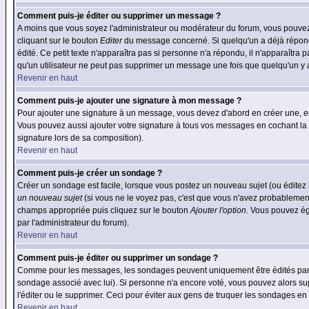
Comment puis-je éditer ou supprimer un message ?
A moins que vous soyez l'administrateur ou modérateur du forum, vous pouvez
cliquant sur le bouton
Editer
du message concerné. Si quelqu'un a déjà répondu
édité. Ce petit texte n'apparaîtra pas si personne n'a répondu, il n'apparaîtra
qu'un utilisateur ne peut pas supprimer un message une fois que quelqu'un y
Revenir en haut
Comment puis-je ajouter une signature à mon message ?
Pour ajouter une signature à un message, vous devez d'abord en créer une, en
Vous pouvez aussi ajouter votre signature à tous vos messages en cochant la 
signature lors de sa composition).
Revenir en haut
Comment puis-je créer un sondage ?
Créer un sondage est facile, lorsque vous postez un nouveau sujet (ou éditez 
un nouveau sujet
(si vous ne le voyez pas, c'est que vous n'avez probablement
champs appropriée puis cliquez sur le bouton
Ajouter l'option
. Vous pouvez éga
par l'administrateur du forum).
Revenir en haut
Comment puis-je éditer ou supprimer un sondage ?
Comme pour les messages, les sondages peuvent uniquement être édités par le p
sondage associé avec lui). Si personne n'a encore voté, vous pouvez alors sup
l'éditer ou le supprimer. Ceci pour éviter aux gens de truquer les sondages en
Revenir en haut