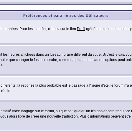
Préférences et paramètres des Utilisateurs
e données. Pour les modifier, cliquez sur le lien
Profil
(généralement en haut des pa
 les heures affichées dans un fuseau horaire différent du votre. Si c'est le cas, vo
 noter que changer le fuseau horaire, comme la plupart des autres options peut uniq
 !
 différente, la réponse la plus probable est le passage à l'heure d'été. le forum n'a
 réelle.
 installé votre langage sur le forum, ou que soit quelqu'un n'a pas encore traduit c
z-vous alors libre de créer une nouvelle traduction. Plus d'informations peuvent être