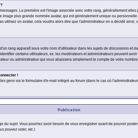
 ?
des messages. La première est l'image associée avec votre rang, générallement elle
 une image plus grande nommée avatar, qui est généralement unique ou personnelle à c
as utilisez un avatar, cela voudra alors dire que l'administrateur en a décidé ains
d'un rang apparaît sous votre nom d'utilisateur dans les sujets de discussions et dans
tifier certains utilisateurs, ex: les modérateurs et administrateurs peuvent avoir u
rateur ou administrateur qui vous abaissera simplement le compte de votre nombre
connecter !
 gens via le formulaire d'e-mail intégré au forum (dans le cas où l'administrateur aur
Publication
age du sujet. Vous pourriez avoir besoin de vous enregistrer avant de pouvoir poster
s pouvez voter, etc.
)