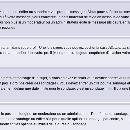
 seulement éditer ou supprimer vos propres messages. Vous pouvez éditer un messa
 à votre message, vous trouverez un petit morceau de texte en dessous de votre me
 pas non plus si un modérateur ou un administrateur édite le message (ils devraient l
 a répondu.
 allant dans votre profil. Une fois créée, vous pouvez cocher la case
Attacher sa s
case appropriée dans votre profil (vous pourrez toujours empêcher d'attacher votre
le premier message d'un sujet, si vous en avez le droit) vous devriez apercevoir un
 pas le droit de créer des sondages). Vous devez entrer un titre pour le sondage e
lement définir une date limite pour le sondage, 0 est un sondage infini. Il y a une l
osteur d'origine, un modérateur ou un administrateur. Pour éditer un sondage, cli
primer le sondage ou éditer n'importe quelle option du sondage, par contre, si un
 modifiant les options au milieu de la durée du sondage.