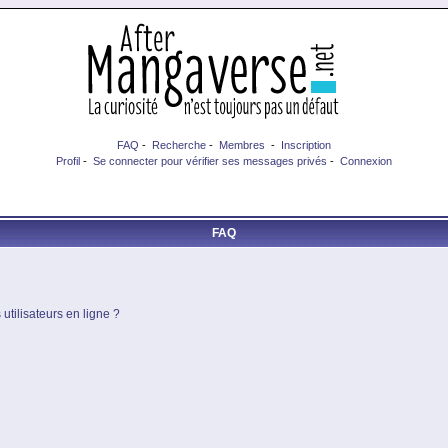
FAQ
-
Recherche
-
Membres
-
Inscription
Profil
-
Se connecter pour vérifier ses messages privés
-
Connexion
FAQ
utilisateurs en ligne ?