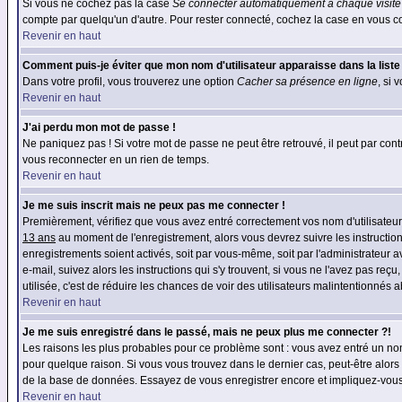
Si vous ne cochez pas la case
Se connecter automatiquement à chaque visite
compte par quelqu'un d'autre. Pour rester connecté, cochez la case en vous con
Revenir en haut
Comment puis-je éviter que mon nom d'utilisateur apparaisse dans la liste d
Dans votre profil, vous trouverez une option
Cacher sa présence en ligne
, si 
Revenir en haut
J'ai perdu mon mot de passe !
Ne paniquez pas ! Si votre mot de passe ne peut être retrouvé, il peut par contre
vous reconnecter en un rien de temps.
Revenir en haut
Je me suis inscrit mais ne peux pas me connecter !
Premièrement, vérifiez que vous avez entré correctement vos nom d'utilisateur e
13 ans
au moment de l'enregistrement, alors vous devrez suivre les instruction
enregistrements soient activés, soit par vous-même, soit par l'administrateur 
e-mail, suivez alors les instructions qui s'y trouvent, si vous ne l'avez pas reç
utilisée, c'est de réduire les chances de voir des utilisateurs malintentionné
Revenir en haut
Je me suis enregistré dans le passé, mais ne peux plus me connecter ?!
Les raisons les plus probables pour ce problème sont : vous avez entré un nom 
pour quelque raison. Si vous vous trouvez dans le dernier cas, peut-être alors 
de la base de données. Essayez de vous enregistrer encore et impliquez-vous
Revenir en haut