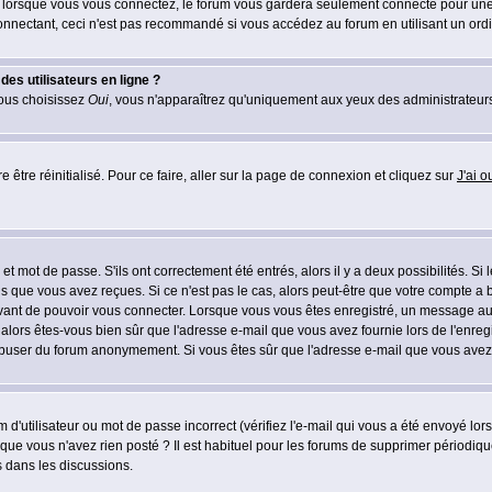
lorsque vous vous connectez, le forum vous gardera seulement connecté pour une pé
nectant, ceci n'est pas recommandé si vous accédez au forum en utilisant un ordinat
es utilisateurs en ligne ?
vous choisissez
Oui
, vous n'apparaîtrez qu'uniquement aux yeux des administrateur
 être réinitialisé. Pour ce faire, aller sur la page de connexion et cliquez sur
J'ai 
t mot de passe. S'ils ont correctement été entrés, alors il y a deux possibilités. Si
s que vous avez reçues. Si ce n'est pas le cas, alors peut-être que votre compte a 
avant de pouvoir vous connecter. Lorsque vous vous êtes enregistré, un message aur
u, alors êtes-vous bien sûr que l'adresse e-mail que vous avez fournie lors de l'enreg
s abuser du forum anonymement. Si vous êtes sûr que l'adresse e-mail que vous avez f
d'utilisateur ou mot de passe incorrect (vérifiez l'e-mail qui vous a été envoyé lo
que vous n'avez rien posté ? Il est habituel pour les forums de supprimer périodique
 dans les discussions.