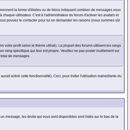
s prennent la forme d'étoiles ou de blocs indiquant combien de messages vous
haque utilisateur. C'est à l'administrateur du forum d'activer les avatars et
i, vous pouvez le contacter pour lui en demander les raisons (nous sommes sûr
 votre profil selon le thème utilisé). La plupart des forums utilisent les rangs
n rang spécifique qui leur est propre. Veuillez ne pas poster inutilement sur
 total de messages.
ait activé cette fonctionnalité). Ceci, pour éviter l'utilisation malveillante du
 un message, les droits qui vous sont disponibles sont listés sur le bas de la