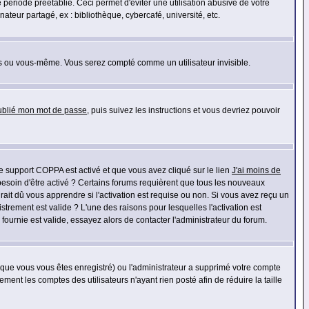
riode préétablie. Ceci permet d'éviter une utilisation abusive de votre
eur partagé, ex : bibliothèque, cybercafé, université, etc.
s ou vous-même. Vous serez compté comme un utilisateur invisible.
oublié mon mot de passe
, puis suivez les instructions et vous devriez pouvoir
 le support COPPA est activé et que vous avez cliqué sur le lien
J'ai moins de
besoin d'être activé ? Certains forums requièrent que tous les nouveaux
ait dû vous apprendre si l'activation est requise ou non. Si vous avez reçu un
istrement est valide ? L'une des raisons pour lesquelles l'activation est
ournie est valide, essayez alors de contacter l'administrateur du forum.
rsque vous vous êtes enregistré) ou l'administrateur a supprimé votre compte
ment les comptes des utilisateurs n'ayant rien posté afin de réduire la taille