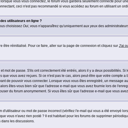
lorsque vous vous connectez, le forum vous gardera seulement connecté pour une pé
nectant, ceci n'est pas recommandé si vous accédez au forum en utilisant un ordinat
es utilisateurs en ligne ?
vous choisissez
Oui
, vous n'apparaîtrez qu'uniquement aux yeux des administrateur
 être réinitialisé. Pour ce faire, aller sur la page de connexion et cliquez sur
J'ai 
t mot de passe. S'ils ont correctement été entrés, alors il y a deux possibilités. Si
s que vous avez reçues. Si ce n'est pas le cas, alors peut-être que votre compte a 
avant de pouvoir vous connecter. Lorsque vous vous êtes enregistré, un message aur
u, alors êtes-vous bien sûr que l'adresse e-mail que vous avez fournie lors de l'enreg
s abuser du forum anonymement. Si vous êtes sûr que l'adresse e-mail que vous avez f
d'utilisateur ou mot de passe incorrect (vérifiez l'e-mail qui vous a été envoyé lo
que vous n'avez rien posté ? Il est habituel pour les forums de supprimer périodique
 dans les discussions.