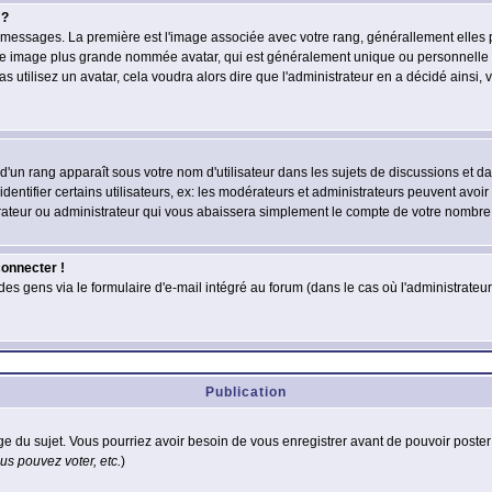
 ?
des messages. La première est l'image associée avec votre rang, générallement elle
 une image plus grande nommée avatar, qui est généralement unique ou personnelle à c
as utilisez un avatar, cela voudra alors dire que l'administrateur en a décidé ains
d'un rang apparaît sous votre nom d'utilisateur dans les sujets de discussions et dans
tifier certains utilisateurs, ex: les modérateurs et administrateurs peuvent avoir u
rateur ou administrateur qui vous abaissera simplement le compte de votre nombre
connecter !
 gens via le formulaire d'e-mail intégré au forum (dans le cas où l'administrateur aur
Publication
age du sujet. Vous pourriez avoir besoin de vous enregistrer avant de pouvoir poster
s pouvez voter, etc.
)