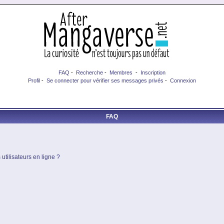
FAQ
-
Recherche
-
Membres
-
Inscription
Profil
-
Se connecter pour vérifier ses messages privés
-
Connexion
FAQ
utilisateurs en ligne ?