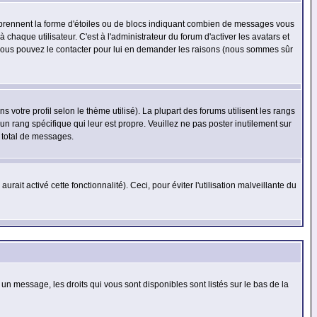
s prennent la forme d'étoiles ou de blocs indiquant combien de messages vous
haque utilisateur. C'est à l'administrateur du forum d'activer les avatars et
i, vous pouvez le contacter pour lui en demander les raisons (nous sommes sûr
 votre profil selon le thème utilisé). La plupart des forums utilisent les rangs
n rang spécifique qui leur est propre. Veuillez ne pas poster inutilement sur
 total de messages.
ait activé cette fonctionnalité). Ceci, pour éviter l'utilisation malveillante du
 un message, les droits qui vous sont disponibles sont listés sur le bas de la