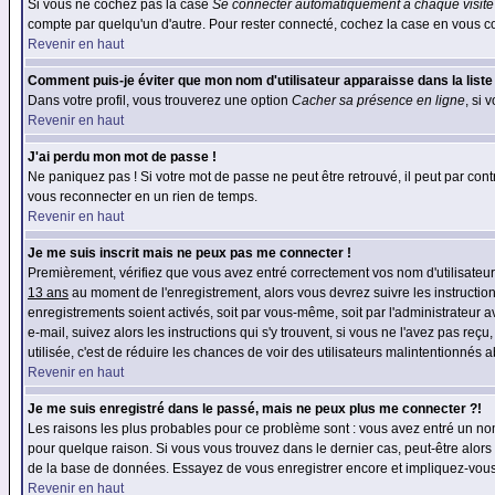
Si vous ne cochez pas la case
Se connecter automatiquement à chaque visite
compte par quelqu'un d'autre. Pour rester connecté, cochez la case en vous con
Revenir en haut
Comment puis-je éviter que mon nom d'utilisateur apparaisse dans la liste d
Dans votre profil, vous trouverez une option
Cacher sa présence en ligne
, si 
Revenir en haut
J'ai perdu mon mot de passe !
Ne paniquez pas ! Si votre mot de passe ne peut être retrouvé, il peut par contre
vous reconnecter en un rien de temps.
Revenir en haut
Je me suis inscrit mais ne peux pas me connecter !
Premièrement, vérifiez que vous avez entré correctement vos nom d'utilisateur e
13 ans
au moment de l'enregistrement, alors vous devrez suivre les instruction
enregistrements soient activés, soit par vous-même, soit par l'administrateur 
e-mail, suivez alors les instructions qui s'y trouvent, si vous ne l'avez pas reç
utilisée, c'est de réduire les chances de voir des utilisateurs malintentionné
Revenir en haut
Je me suis enregistré dans le passé, mais ne peux plus me connecter ?!
Les raisons les plus probables pour ce problème sont : vous avez entré un nom 
pour quelque raison. Si vous vous trouvez dans le dernier cas, peut-être alors 
de la base de données. Essayez de vous enregistrer encore et impliquez-vous
Revenir en haut