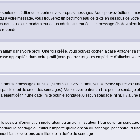
 seulement éditer ou supprimer vos propres messages. Vous pouvez éditer un messa
 à votre message, vous trouverez un petit morceau de texte en dessous de votre me
 pas non plus si un modérateur ou un administrateur édite le message (ils devraient l
 a répondu.
 allant dans votre profil. Une fois créée, vous pouvez cocher la case
Attacher sa s
case appropriée dans votre profil (vous pourrez toujours empêcher d'attacher votre
le premier message d'un sujet, si vous en avez le droit) vous devriez apercevoir un
 pas le droit de créer des sondages). Vous devez entrer un titre pour le sondage e
lement définir une date limite pour le sondage, 0 est un sondage infini. Il y a une l
osteur d'origine, un modérateur ou un administrateur. Pour éditer un sondage, cli
primer le sondage ou éditer n'importe quelle option du sondage, par contre, si un
 modifiant les options au milieu de la durée du sondage.