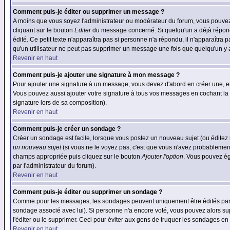
Comment puis-je éditer ou supprimer un message ?
A moins que vous soyez l'administrateur ou modérateur du forum, vous pouvez
cliquant sur le bouton
Editer
du message concerné. Si quelqu'un a déjà répondu
édité. Ce petit texte n'apparaîtra pas si personne n'a répondu, il n'apparaîtra
qu'un utilisateur ne peut pas supprimer un message une fois que quelqu'un y
Revenir en haut
Comment puis-je ajouter une signature à mon message ?
Pour ajouter une signature à un message, vous devez d'abord en créer une, en
Vous pouvez aussi ajouter votre signature à tous vos messages en cochant la 
signature lors de sa composition).
Revenir en haut
Comment puis-je créer un sondage ?
Créer un sondage est facile, lorsque vous postez un nouveau sujet (ou éditez 
un nouveau sujet
(si vous ne le voyez pas, c'est que vous n'avez probablement
champs appropriée puis cliquez sur le bouton
Ajouter l'option
. Vous pouvez éga
par l'administrateur du forum).
Revenir en haut
Comment puis-je éditer ou supprimer un sondage ?
Comme pour les messages, les sondages peuvent uniquement être édités par le p
sondage associé avec lui). Si personne n'a encore voté, vous pouvez alors sup
l'éditer ou le supprimer. Ceci pour éviter aux gens de truquer les sondages en
Revenir en haut