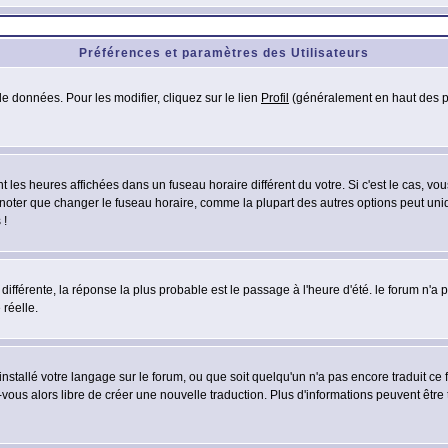
Préférences et paramètres des Utilisateurs
e données. Pour les modifier, cliquez sur le lien
Profil
(généralement en haut des pa
 les heures affichées dans un fuseau horaire différent du votre. Si c'est le cas, vo
 noter que changer le fuseau horaire, comme la plupart des autres options peut uniq
 !
 différente, la réponse la plus probable est le passage à l'heure d'été. le forum n'a
 réelle.
 installé votre langage sur le forum, ou que soit quelqu'un n'a pas encore traduit c
z-vous alors libre de créer une nouvelle traduction. Plus d'informations peuvent être