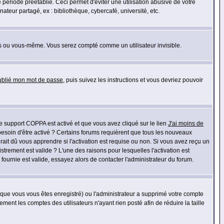
riode préétablie. Ceci permet d'éviter une utilisation abusive de votre
eur partagé, ex : bibliothèque, cybercafé, université, etc.
s ou vous-même. Vous serez compté comme un utilisateur invisible.
oublié mon mot de passe
, puis suivez les instructions et vous devriez pouvoir
 le support COPPA est activé et que vous avez cliqué sur le lien
J'ai moins de
besoin d'être activé ? Certains forums requièrent que tous les nouveaux
ait dû vous apprendre si l'activation est requise ou non. Si vous avez reçu un
istrement est valide ? L'une des raisons pour lesquelles l'activation est
ournie est valide, essayez alors de contacter l'administrateur du forum.
rsque vous vous êtes enregistré) ou l'administrateur a supprimé votre compte
ment les comptes des utilisateurs n'ayant rien posté afin de réduire la taille