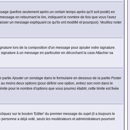
ge (parfois seulement après un certain temps après qu'il soit posté) en
ssage en retournant le lire, indiquant le nombre de fois que vous l'avez
aisser un message expliquant ce qu'ils ont modifié et pourquoi). Veuillez noter
ignature
lors de la composition d'un message pour ajouter votre signature.
 signature à un message en particulier en décochant la case Attacher sa
e partie
Ajouter un sondage
dans le formulaire en dessous de la partie
Poster
t au moins deux options (pour définir une option, entrez son nom dans le
imite pour le nombre d'options que vous pourrez établir, cette limite est fixée
quez sur le bouton 'Editer' du premier message du sujet (il a toujours le
e personne a déjà voté, seuls les modérateurs et administrateurs pourront