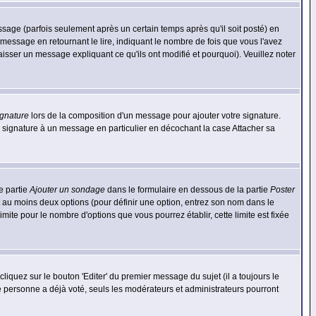
ge (parfois seulement après un certain temps après qu'il soit posté) en
ssage en retournant le lire, indiquant le nombre de fois que vous l'avez
aisser un message expliquant ce qu'ils ont modifié et pourquoi). Veuillez noter
ignature
lors de la composition d'un message pour ajouter votre signature.
 signature à un message en particulier en décochant la case Attacher sa
e partie
Ajouter un sondage
dans le formulaire en dessous de la partie
Poster
t au moins deux options (pour définir une option, entrez son nom dans le
imite pour le nombre d'options que vous pourrez établir, cette limite est fixée
quez sur le bouton 'Editer' du premier message du sujet (il a toujours le
e personne a déjà voté, seuls les modérateurs et administrateurs pourront