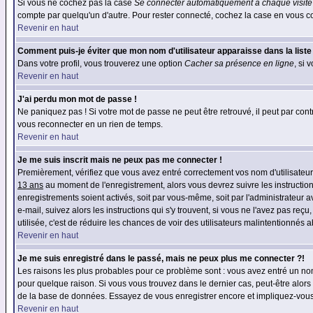
Si vous ne cochez pas la case
Se connecter automatiquement à chaque visite
compte par quelqu'un d'autre. Pour rester connecté, cochez la case en vous con
Revenir en haut
Comment puis-je éviter que mon nom d'utilisateur apparaisse dans la liste d
Dans votre profil, vous trouverez une option
Cacher sa présence en ligne
, si 
Revenir en haut
J'ai perdu mon mot de passe !
Ne paniquez pas ! Si votre mot de passe ne peut être retrouvé, il peut par contre
vous reconnecter en un rien de temps.
Revenir en haut
Je me suis inscrit mais ne peux pas me connecter !
Premièrement, vérifiez que vous avez entré correctement vos nom d'utilisateur e
13 ans
au moment de l'enregistrement, alors vous devrez suivre les instruction
enregistrements soient activés, soit par vous-même, soit par l'administrateur 
e-mail, suivez alors les instructions qui s'y trouvent, si vous ne l'avez pas reç
utilisée, c'est de réduire les chances de voir des utilisateurs malintentionné
Revenir en haut
Je me suis enregistré dans le passé, mais ne peux plus me connecter ?!
Les raisons les plus probables pour ce problème sont : vous avez entré un nom 
pour quelque raison. Si vous vous trouvez dans le dernier cas, peut-être alors 
de la base de données. Essayez de vous enregistrer encore et impliquez-vous
Revenir en haut