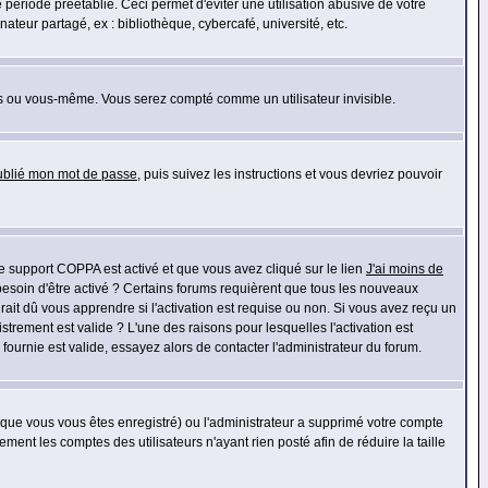
riode préétablie. Ceci permet d'éviter une utilisation abusive de votre
eur partagé, ex : bibliothèque, cybercafé, université, etc.
s ou vous-même. Vous serez compté comme un utilisateur invisible.
oublié mon mot de passe
, puis suivez les instructions et vous devriez pouvoir
 le support COPPA est activé et que vous avez cliqué sur le lien
J'ai moins de
besoin d'être activé ? Certains forums requièrent que tous les nouveaux
ait dû vous apprendre si l'activation est requise ou non. Si vous avez reçu un
istrement est valide ? L'une des raisons pour lesquelles l'activation est
ournie est valide, essayez alors de contacter l'administrateur du forum.
rsque vous vous êtes enregistré) ou l'administrateur a supprimé votre compte
ment les comptes des utilisateurs n'ayant rien posté afin de réduire la taille