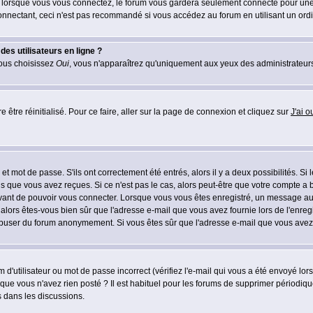
lorsque vous vous connectez, le forum vous gardera seulement connecté pour une pé
nectant, ceci n'est pas recommandé si vous accédez au forum en utilisant un ordinat
es utilisateurs en ligne ?
vous choisissez
Oui
, vous n'apparaîtrez qu'uniquement aux yeux des administrateur
 être réinitialisé. Pour ce faire, aller sur la page de connexion et cliquez sur
J'ai 
t mot de passe. S'ils ont correctement été entrés, alors il y a deux possibilités. Si
s que vous avez reçues. Si ce n'est pas le cas, alors peut-être que votre compte a 
avant de pouvoir vous connecter. Lorsque vous vous êtes enregistré, un message aur
u, alors êtes-vous bien sûr que l'adresse e-mail que vous avez fournie lors de l'enreg
s abuser du forum anonymement. Si vous êtes sûr que l'adresse e-mail que vous avez f
d'utilisateur ou mot de passe incorrect (vérifiez l'e-mail qui vous a été envoyé lo
que vous n'avez rien posté ? Il est habituel pour les forums de supprimer périodique
 dans les discussions.