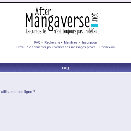
FAQ
-
Recherche
-
Membres
-
Inscription
Profil
-
Se connecter pour vérifier ses messages privés
-
Connexion
FAQ
utilisateurs en ligne ?