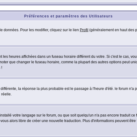
Préférences et paramètres des Utilisateurs
e données. Pour les modifier, cliquez sur le lien
Profil
(généralement en haut des pa
 les heures affichées dans un fuseau horaire différent du votre. Si c'est le cas, vo
 noter que changer le fuseau horaire, comme la plupart des autres options peut uniq
 !
 différente, la réponse la plus probable est le passage à l'heure d'été. le forum n'a
 réelle.
 installé votre langage sur le forum, ou que soit quelqu'un n'a pas encore traduit c
z-vous alors libre de créer une nouvelle traduction. Plus d'informations peuvent être