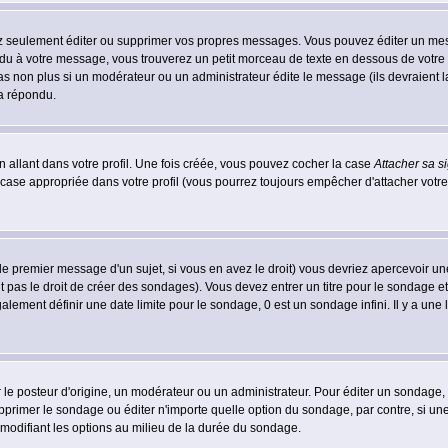
 seulement éditer ou supprimer vos propres messages. Vous pouvez éditer un messa
 à votre message, vous trouverez un petit morceau de texte en dessous de votre me
 pas non plus si un modérateur ou un administrateur édite le message (ils devraient l
 a répondu.
 allant dans votre profil. Une fois créée, vous pouvez cocher la case
Attacher sa s
case appropriée dans votre profil (vous pourrez toujours empêcher d'attacher votre
le premier message d'un sujet, si vous en avez le droit) vous devriez apercevoir un
 pas le droit de créer des sondages). Vous devez entrer un titre pour le sondage e
lement définir une date limite pour le sondage, 0 est un sondage infini. Il y a une l
osteur d'origine, un modérateur ou un administrateur. Pour éditer un sondage, cli
primer le sondage ou éditer n'importe quelle option du sondage, par contre, si un
 modifiant les options au milieu de la durée du sondage.