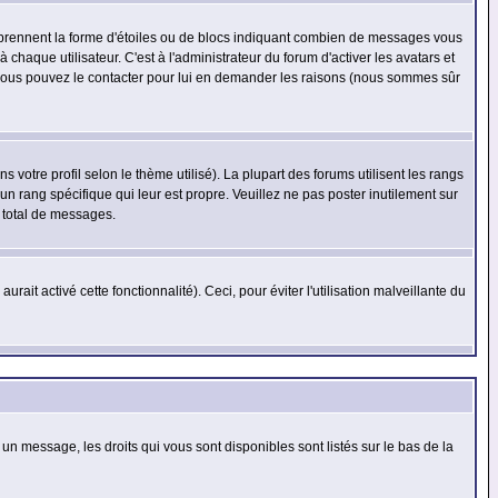
s prennent la forme d'étoiles ou de blocs indiquant combien de messages vous
haque utilisateur. C'est à l'administrateur du forum d'activer les avatars et
i, vous pouvez le contacter pour lui en demander les raisons (nous sommes sûr
 votre profil selon le thème utilisé). La plupart des forums utilisent les rangs
n rang spécifique qui leur est propre. Veuillez ne pas poster inutilement sur
 total de messages.
ait activé cette fonctionnalité). Ceci, pour éviter l'utilisation malveillante du
 un message, les droits qui vous sont disponibles sont listés sur le bas de la