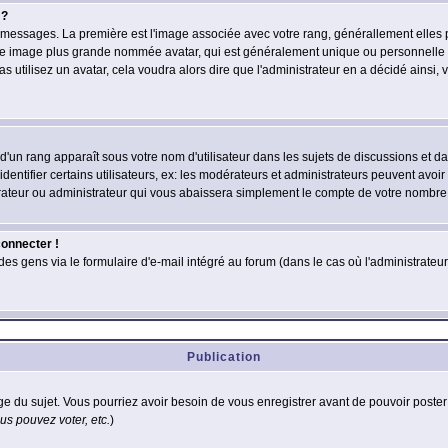
 ?
des messages. La première est l'image associée avec votre rang, générallement elle
 une image plus grande nommée avatar, qui est généralement unique ou personnelle à c
as utilisez un avatar, cela voudra alors dire que l'administrateur en a décidé ains
d'un rang apparaît sous votre nom d'utilisateur dans les sujets de discussions et dans
tifier certains utilisateurs, ex: les modérateurs et administrateurs peuvent avoir u
rateur ou administrateur qui vous abaissera simplement le compte de votre nombre
connecter !
 gens via le formulaire d'e-mail intégré au forum (dans le cas où l'administrateur aur
Publication
age du sujet. Vous pourriez avoir besoin de vous enregistrer avant de pouvoir poster
s pouvez voter, etc.
)