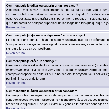
Comment puis-je éditer ou supprimer un message ?
A moins que vous soyez l'administrateur ou modérateur du forum, vous pouvez
cliquant sur le bouton
Editer
du message concerné. Si quelqu'un a déjà répondu
édité. Ce petit texte n'apparaîtra pas si personne n'a répondu, il n'apparaîtra
qu'un utilisateur ne peut pas supprimer un message une fois que quelqu'un y
Revenir en haut
Comment puis-je ajouter une signature à mon message ?
Pour ajouter une signature à un message, vous devez d'abord en créer une, en
Vous pouvez aussi ajouter votre signature à tous vos messages en cochant la 
signature lors de sa composition).
Revenir en haut
Comment puis-je créer un sondage ?
Créer un sondage est facile, lorsque vous postez un nouveau sujet (ou éditez 
un nouveau sujet
(si vous ne le voyez pas, c'est que vous n'avez probablement
champs appropriée puis cliquez sur le bouton
Ajouter l'option
. Vous pouvez éga
par l'administrateur du forum).
Revenir en haut
Comment puis-je éditer ou supprimer un sondage ?
Comme pour les messages, les sondages peuvent uniquement être édités par le p
sondage associé avec lui). Si personne n'a encore voté, vous pouvez alors sup
l'éditer ou le supprimer. Ceci pour éviter aux gens de truquer les sondages en
Revenir en haut